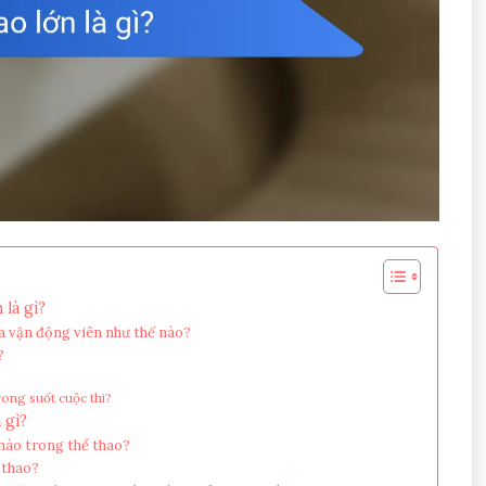
là gì?
a vận động viên như thế nào?
?
rong suốt cuộc thi?
 gì?
 nào trong thể thao?
 thao?