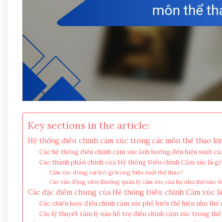
Key sections in the article:
Hệ thống điều chỉnh cảm xúc trong các môn thể thao lớn 
Các hệ thống điều chỉnh cảm xúc ảnh hưởng đến hiệu suất củ
Các thành phần chính của Hệ thống Điều chỉnh Cảm xúc là gì
Cảm xúc đóng vai trò gì trong hiệu suất thể thao?
Các vận động viên thường quản lý cảm xúc của họ như thế nào t
Các đặc điểm chung của Hệ thống Điều chỉnh Cảm xúc là
Các chiến lược điều chỉnh cảm xúc phổ biến thể hiện như thế
Các lý thuyết tâm lý nào hỗ trợ điều chỉnh cảm xúc trong thể