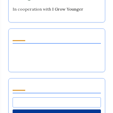
In cooperation with
I Grow Younger
Discover a Random Post
Đào tạo Điều chỉnh Cảm xúc cho Vận động
viên: Kỹ thuật, Lợi ích và Tác động đến Hiệu
suất
Browse by Category