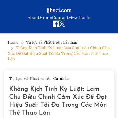
jjhsci.com
About
Home
Contact
View Posts
Skip
to
Home
Tự lực và Phát triển Cá nhân
Không Kịch Tính Kỷ Luật: Làm Chủ Điều Chỉnh Cảm
content
Xúc Để Đạt Hiệu Suất Tối Đa Trong Các Môn Thể Thao
Lớn
Tự lực và Phát triển Cá nhân
Không Kịch Tính Kỷ Luật: Làm
Chủ Điều Chỉnh Cảm Xúc Để Đạt
Hiệu Suất Tối Đa Trong Các Môn
Thể Thao Lớn