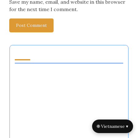
Save my name, email, and website in this browser
for the next time I comment.
You May Also Like
Lợi ích của việc điều chỉnh cảm xúc trong thể
thao: Tăng cường hiệu suất, khả năng phục hồi
và động lực đội nhóm
Kỹ thuật điều chỉnh cảm xúc trong thể thao:
Tăng cường hiệu suất, khả năng phục hồi và
sức mạnh tinh thần
Hệ thống Điều chỉnh Cảm xúc trong Thể thao:
🌐 Vietnamese ▾
Tăng cường Hiệu suất, Khả năng Chịu đựng và
Động lực Nhóm