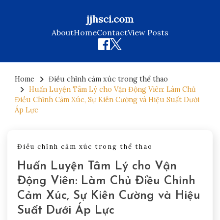
jjhsci.com
About
Home
Contact
View Posts
Skip
to
Home
Điều chỉnh cảm xúc trong thể thao
Huấn Luyện Tâm Lý cho Vận Động Viên: Làm Chủ
content
Điều Chỉnh Cảm Xúc, Sự Kiên Cường và Hiệu Suất Dưới
Áp Lực
Điều chỉnh cảm xúc trong thể thao
Huấn Luyện Tâm Lý cho Vận
Động Viên: Làm Chủ Điều Chỉnh
Cảm Xúc, Sự Kiên Cường và Hiệu
Suất Dưới Áp Lực