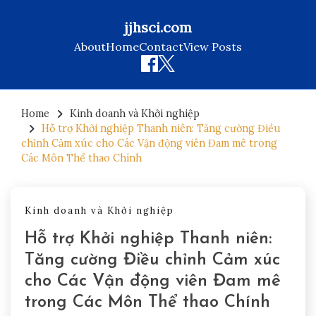
jjhsci.com
About
Home
Contact
View Posts
Skip
to
Home
Kinh doanh và Khởi nghiệp
Hỗ trợ Khởi nghiệp Thanh niên: Tăng cường Điều
content
chỉnh Cảm xúc cho Các Vận động viên Đam mê trong
Các Môn Thể thao Chính
Kinh doanh và Khởi nghiệp
Hỗ trợ Khởi nghiệp Thanh niên:
Tăng cường Điều chỉnh Cảm xúc
cho Các Vận động viên Đam mê
trong Các Môn Thể thao Chính