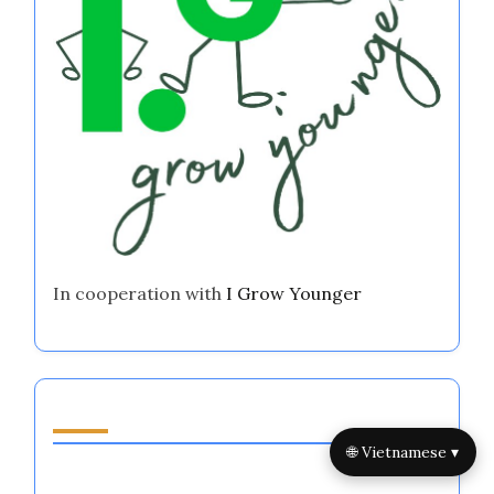
In cooperation with
I Grow Younger
Discover a Random Post
🌐 Vietnamese ▾
Sách Tự Giúp Tốt Nhất Dành Cho Phụ Nữ: Làm