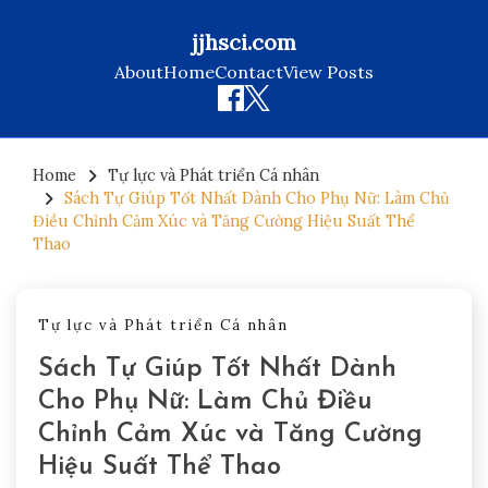
jjhsci.com
About
Home
Contact
View Posts
Skip
to
Home
Tự lực và Phát triển Cá nhân
Sách Tự Giúp Tốt Nhất Dành Cho Phụ Nữ: Làm Chủ
content
Điều Chỉnh Cảm Xúc và Tăng Cường Hiệu Suất Thể
Thao
Tự lực và Phát triển Cá nhân
Sách Tự Giúp Tốt Nhất Dành
Cho Phụ Nữ: Làm Chủ Điều
Chỉnh Cảm Xúc và Tăng Cường
Hiệu Suất Thể Thao