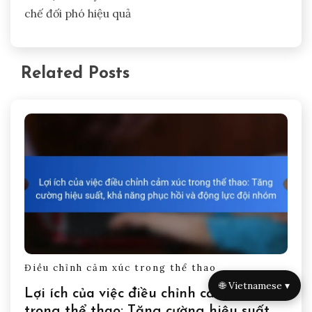
nâng cao các hệ thống điều chỉnh cảm xúc, tăng
cường hiệu suất và động lực đội nhóm. Đánh giá
cảm xúc thường xuyên giúp xác định các yếu tố
kích thích, trong khi chánh niệm thúc đẩy nhận
thức về hiện tại. Giao tiếp cởi mở khuyến khích
việc chia sẻ cảm xúc, thúc đẩy khả năng phục hồi
tinh thần và sự gắn kết trong đội.
Làm thế nào các vòng phản hồi có thể
tối ưu hóa các chiến lược điều chỉnh
cảm xúc?
Các vòng phản hồi nâng cao các chiến lược điều
chỉnh cảm xúc bằng cách cho phép các vận động
🌐 Vietnamese ▾
viên đánh giá phản ứng cảm xúc của họ và điều