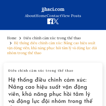
jjhsci.com
About
Home
Contact
View Posts
Skip
to
Home
Điều chỉnh cảm xúc trong thể thao
Hệ thống điều chỉnh cảm xúc: Nâng cao hiệu suất
content
vận động viên, khả năng phục hồi tâm lý và động lực đội
nhóm trong thể thao
Điều chỉnh cảm xúc trong thể thao
Hệ thống điều chỉnh cảm xúc:
Nâng cao hiệu suất vận động
viên, khả năng phục hồi tâm lý
và động lực đội nhóm trong thể