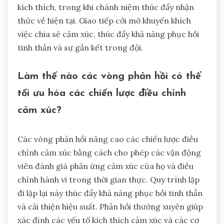
đánh giá khả năng duy trì sự bình tĩnh, quản lý
căng thẳng và phục hồi từ những thất bại. Các chỉ
số chính bao gồm tính nhất quán trong hiệu suất,
phản ứng trước khó khăn và tương tác với các
đồng đội. Theo dõi những khía cạnh này theo thời
gian có thể tiết lộ các mẫu và lĩnh vực cần cải
thiện. Tham gia vào các thực hành chánh niệm
thường xuyên cũng có thể nâng cao nhận thức
bản thân và kiểm soát cảm xúc.
Các bước nào có thể được thực hiện để
cải thiện nhận thức cảm xúc?
Để cải thiện nhận thức cảm xúc, các vận động viên
có thể tham gia vào việc tự phản ánh, thực hành
chánh niệm và giao tiếp cởi mở. Những bước này