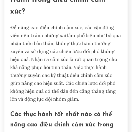
căng thẳng, cho phép vận động viên hiểu rõ trạng
thái cảm xúc của họ. Các ứng dụng cung cấp các
bài tập chánh niệm và thở, thúc đẩy khả năng phục
hồi tinh thần. Các mô phỏng thực tế ảo tạo ra các
môi trường kiểm soát để thực hành các phản ứng
cảm xúc, cải thiện động lực đội nhóm. Những đổi
mới này hỗ trợ vận động viên trong việc quản lý
cảm xúc một cách hiệu quả, dẫn đến kết quả hiệu
suất tốt hơn.